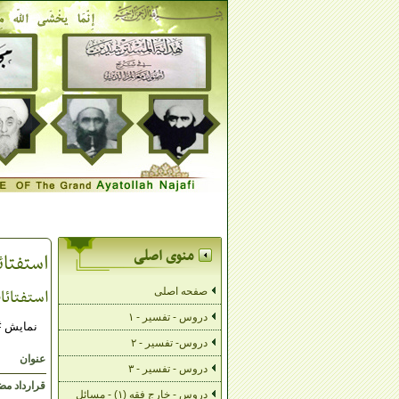
منوی اصلی
استفتا
استفتائ
صفحه اصلی
دروس - تفسیر - ۱
نمایش #
دروس- تفسیر - ۲
عنوان
دروس - تفسیر - ۳
قرارداد مض
دروس - خارج فقه (۱) - مسائل