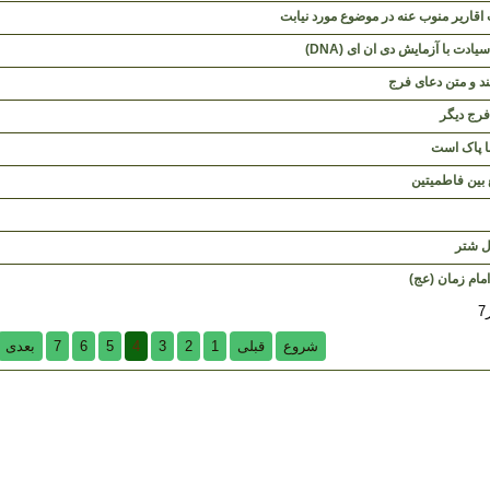
قاریر منوب عنه در موضوع مورد نیابت
یادت با آزمایش دی ان ای (DNA)
د و متن دعای فرج
فرج دیگر
ا پاک است
 بین فاطمیتین
ل شتر
امام زمان (عج)
شروع
قبلی
1
2
3
4
5
6
7
بعدی