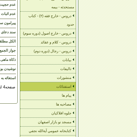
عدم حجیت ا
مستحدثه - بیمه
عدم اثبات س
دروس - خارج فقه (۲) - کتاب
پیرامون سن
حدود
سند دعای 
دروس - خارج اصول (دوره سوم)
الکل مطلق
دروس - کلام و عقائد
جواز الجمع
دروس - رجال (دوره دوم)
ذکاة ماهی
بیانات
نوشیدن بو
تالیفات
منشورات
استغاثه به 
استفتائات
صفحه4 از7
پیام ها
مصاحبه ها
جلوه افلاکیان
مسجد نو بازار اصفهان
کتابخانه عمومي آية‌الله نجفي